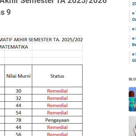
 Akhir Semester TA 2025/2026
2
s 9
O
B
Gi
BLO